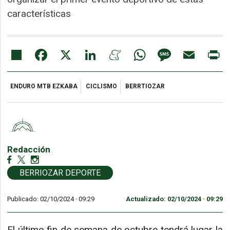
características
Share
Facebook
X
LinkedIn
Meneame
WhatsApp
Message
Email
Pr
ENDURO MTB EZKABA
CICLISMO
BERRTIOZAR
Redacción
BERRIOZAR DEPORTE
Publicado: 02/10/2024 ·
09:29
Actualizado: 02/10/2024 · 09:29
El último fin de semana de octubre tendrá lugar la