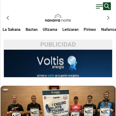
chevron_left
chevron_right
La Sakana
Baztan
Ultzama
Leitzaran
Pirineo
Nafarro
PUBLICIDAD