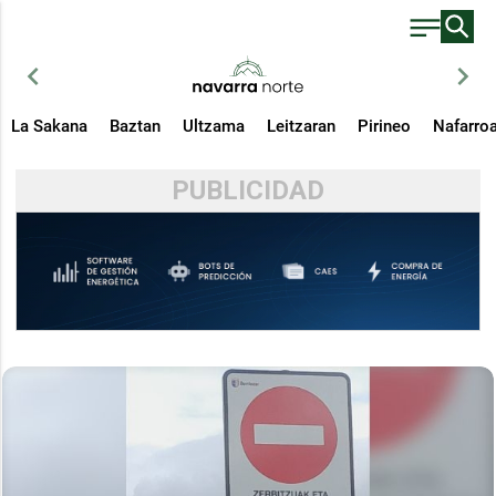
chevron_left
chevron_right
La Sakana
Baztan
Ultzama
Leitzaran
Pirineo
Nafarro
PUBLICIDAD