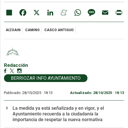
Share
Facebook
X
LinkedIn
Meneame
WhatsApp
Message
Email
Pr
AIZOAIN
CAMINO
CASCO ANTIGUO
Redacción
BERRIOZAR INFO AYUNTAMIENTO
Publicado: 28/10/2025 ·
18:13
Actualizado: 28/10/2025 · 18:13
La medida ya está señalizada y en vigor, y el
Ayuntamiento recuerda a la ciudadanía la
importancia de respetar la nueva normativa