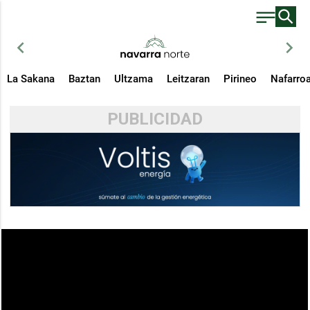
chevron_left
chevron_right
La Sakana
Baztan
Ultzama
Leitzaran
Pirineo
Nafarro
PUBLICIDAD