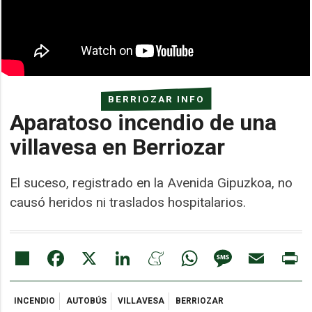
BERRIOZAR INFO
Aparatoso incendio de una
villavesa en Berriozar
El suceso, registrado en la Avenida Gipuzkoa, no
causó heridos ni traslados hospitalarios.
Share
Facebook
X
LinkedIn
Meneame
WhatsApp
Message
Email
Pr
INCENDIO
AUTOBÚS
VILLAVESA
BERRIOZAR