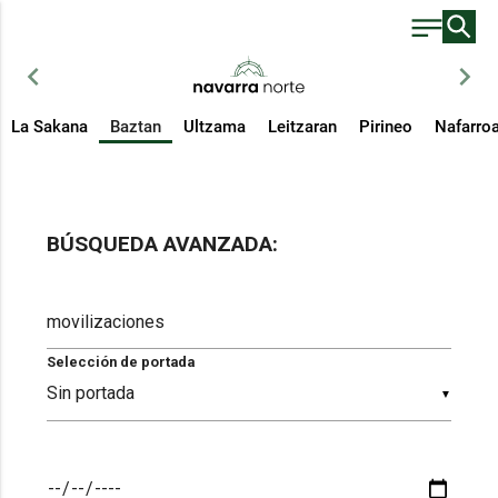
chevron_left
chevron_right
La Sakana
Baztan
Ultzama
Leitzaran
Pirineo
Nafarro
BÚSQUEDA AVANZADA:
Selección de portada
▼