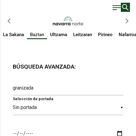
chevron_left
chevron_right
La Sakana
Baztan
Ultzama
Leitzaran
Pirineo
Nafarro
BÚSQUEDA AVANZADA:
Selección de portada
▼