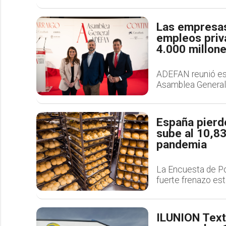
Las empresas
empleos priv
4.000 millon
ADEFAN reunió es
Asamblea General 
España pierd
sube al 10,8
pandemia
La Encuesta de Pob
fuerte frenazo es
ILUNION Texti