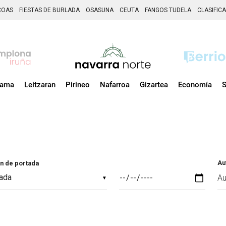
COAS
FIESTAS DE BURLADA
OSASUNA
CEUTA
FANGOS TUDELA
CLASIFIC
zama
Leitzaran
Pirineo
Nafarroa
Gizartea
Economía
S
Au
n de portada
▼