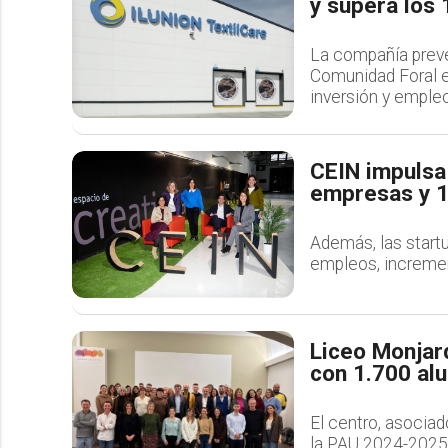
y supera los
La compañía prevé 
Comunidad Foral e
inversión y emple
CEIN impulsa
empresas y 
Además, las start
empleos, increme
Liceo Monjar
con 1.700 al
​​​​​​​El centro, a
la PAU 2024-2025 