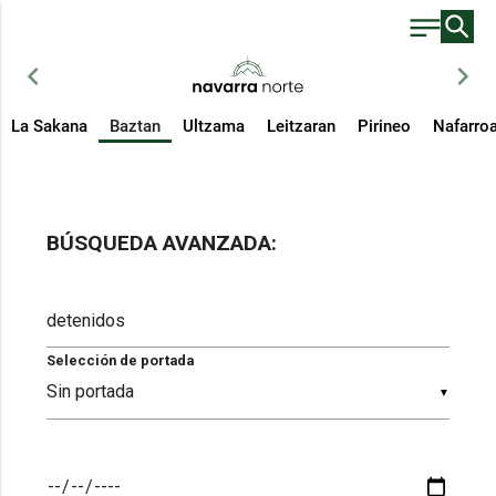
chevron_left
chevron_right
La Sakana
Baztan
Ultzama
Leitzaran
Pirineo
Nafarro
BÚSQUEDA AVANZADA:
Selección de portada
▼