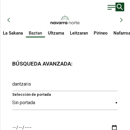
chevron_left
chevron_right
La Sakana
Baztan
Ultzama
Leitzaran
Pirineo
Nafarro
BÚSQUEDA AVANZADA:
Selección de portada
▼