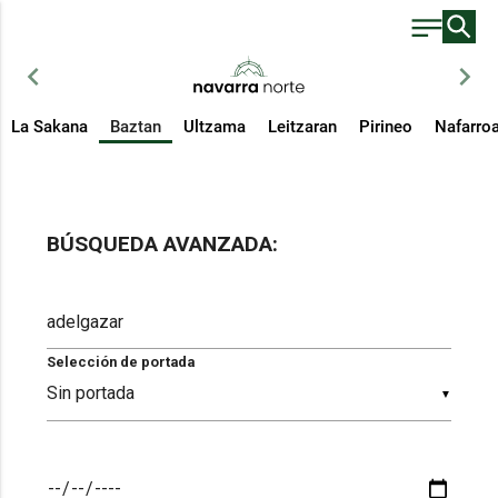
chevron_left
chevron_right
La Sakana
Baztan
Ultzama
Leitzaran
Pirineo
Nafarro
BÚSQUEDA AVANZADA:
Selección de portada
▼