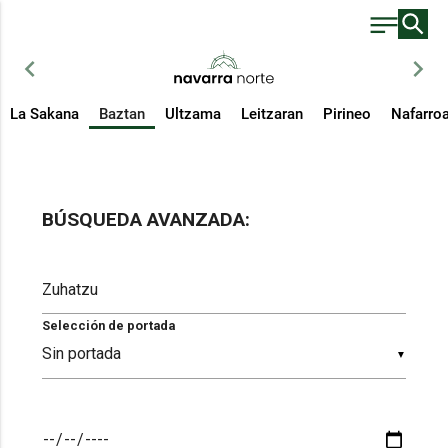
chevron_left
chevron_right
La Sakana
Baztan
Ultzama
Leitzaran
Pirineo
Nafarro
BÚSQUEDA AVANZADA:
Selección de portada
▼