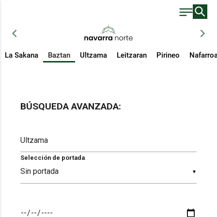
chevron_left
chevron_right
La Sakana
Baztan
Ultzama
Leitzaran
Pirineo
Nafarro
BÚSQUEDA AVANZADA:
Selección de portada
▼