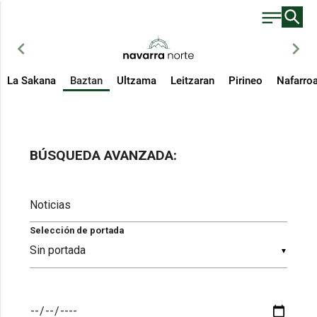
chevron_left
chevron_right
La Sakana
Baztan
Ultzama
Leitzaran
Pirineo
Nafarro
BÚSQUEDA AVANZADA:
Selección de portada
▼