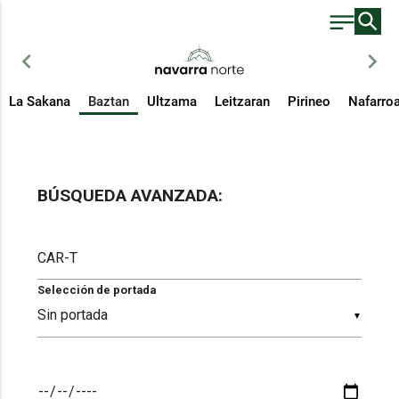
chevron_left
chevron_right
La Sakana
Baztan
Ultzama
Leitzaran
Pirineo
Nafarro
BÚSQUEDA AVANZADA:
Selección de portada
▼