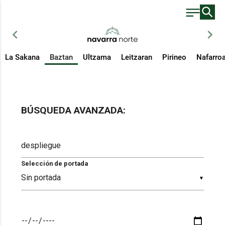
chevron_left
chevron_right
La Sakana
Baztan
Ultzama
Leitzaran
Pirineo
Nafarro
BÚSQUEDA AVANZADA:
Selección de portada
▼