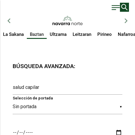
chevron_left
chevron_right
La Sakana
Baztan
Ultzama
Leitzaran
Pirineo
Nafarro
BÚSQUEDA AVANZADA:
Selección de portada
▼