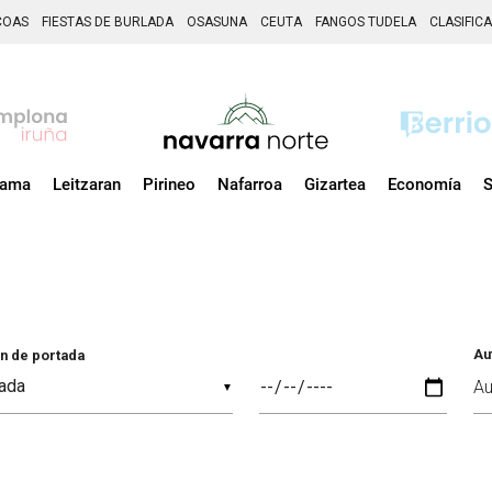
COAS
FIESTAS DE BURLADA
OSASUNA
CEUTA
FANGOS TUDELA
CLASIFIC
zama
Leitzaran
Pirineo
Nafarroa
Gizartea
Economía
S
Au
n de portada
▼