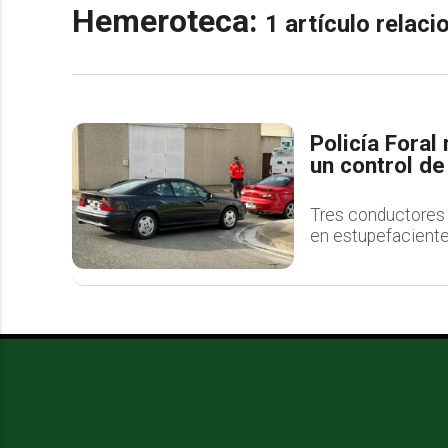
Hemeroteca:
1 artículo relac
Policía Foral 
un control d
Tres conductores h
en estupefaciente