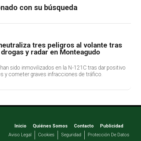
ionado con su búsqueda
neutraliza tres peligros al volante tras
e drogas y radar en Monteagudo
an sido inmovilizados en la N-121C tras dar positivo
s y cometer graves infracciones de tráfico.
Inicio
Quiénes Somos
Contacto
Publicidad
Aviso Legal
Cookies
Seguridad
Protección De Datos