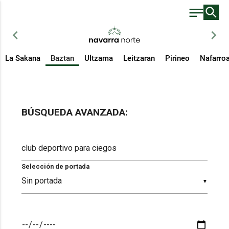
chevron_left
chevron_right
La Sakana
Baztan
Ultzama
Leitzaran
Pirineo
Nafarro
BÚSQUEDA AVANZADA:
Selección de portada
▼