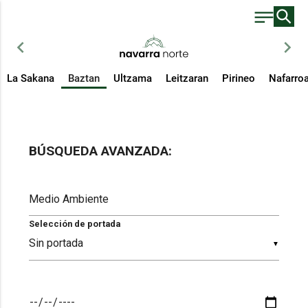
chevron_left
chevron_right
La Sakana
Baztan
Ultzama
Leitzaran
Pirineo
Nafarro
BÚSQUEDA AVANZADA:
Selección de portada
▼