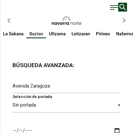
chevron_left
chevron_right
La Sakana
Baztan
Ultzama
Leitzaran
Pirineo
Nafarro
BÚSQUEDA AVANZADA:
Selección de portada
▼