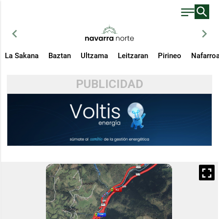
chevron_left
chevron_right
La Sakana
Baztan
Ultzama
Leitzaran
Pirineo
Nafarro
PUBLICIDAD