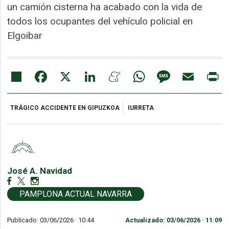
un camión cisterna ha acabado con la vida de
todos los ocupantes del vehículo policial en
Elgoibar
Share
Facebook
X
LinkedIn
Meneame
WhatsApp
Message
Email
Pr
TRÁGICO ACCIDENTE EN GIPUZKOA
IURRETA
José A. Navidad
PAMPLONA ACTUAL NAVARRA
Publicado: 03/06/2026 ·
10:44
Actualizado: 03/06/2026 · 11:09