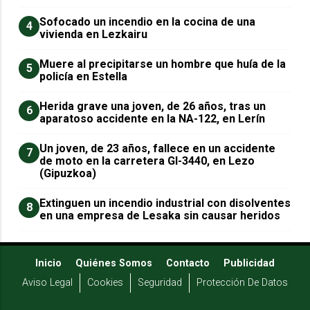
Sofocado un incendio en la cocina de una
4
vivienda en Lezkairu
Muere al precipitarse un hombre que huía de la
5
policía en Estella
Herida grave una joven, de 26 años, tras un
6
aparatoso accidente en la NA-122, en Lerín
Un joven, de 23 años, fallece en un accidente
7
de moto en la carretera GI-3440, en Lezo
(Gipuzkoa)
Extinguen un incendio industrial con disolventes
8
en una empresa de Lesaka sin causar heridos
Inicio
Quiénes Somos
Contacto
Publicidad
Aviso Legal
Cookies
Seguridad
Protección De Datos