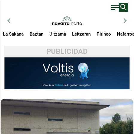
chevron_left
chevron_right
La Sakana
Baztan
Ultzama
Leitzaran
Pirineo
Nafarro
PUBLICIDAD