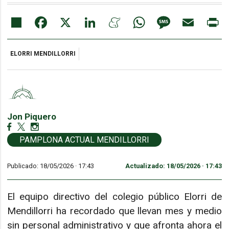
Share
Facebook
X
LinkedIn
Meneame
WhatsApp
Message
Email
Pr
ELORRI MENDILLORRI
Jon Piquero
PAMPLONA ACTUAL MENDILLORRI
Publicado: 18/05/2026 ·
17:43
Actualizado: 18/05/2026 · 17:43
El equipo directivo del colegio público Elorri de
Mendillorri ha recordado que llevan mes y medio
sin personal administrativo y que afronta ahora el