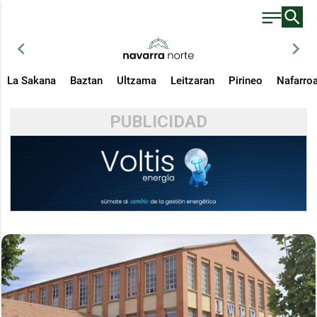
chevron_left
chevron_right
La Sakana
Baztan
Ultzama
Leitzaran
Pirineo
Nafarro
PUBLICIDAD