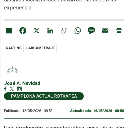
experiencia
Share
Facebook
X
LinkedIn
Meneame
WhatsApp
Message
Email
Pr
CASTING
LARGOMETRAJE
José A. Navidad
PAMPLONA ACTUAL ROTXAPEA
Publicado: 16/05/2026 ·
08:53
Actualizado: 16/05/2026 · 08:58
Una producción cinematográfica cuyo título aún