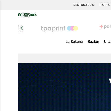
DESTACADOS:
BARBA
chevron_left
La Sakana
Baztan
Ult