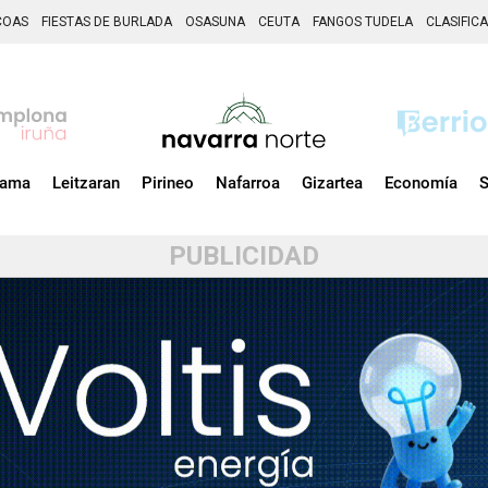
COAS
FIESTAS DE BURLADA
OSASUNA
CEUTA
FANGOS TUDELA
CLASIFIC
zama
Leitzaran
Pirineo
Nafarroa
Gizartea
Economía
S
PUBLICIDAD