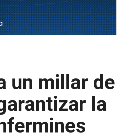
a un millar de
arantizar la
anfermines