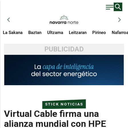
chevron_left
chevron_right
La Sakana
Baztan
Ultzama
Leitzaran
Pirineo
Nafarro
PUBLICIDAD
STICK NOTICIAS
Virtual Cable firma una
alianza mundial con HPE