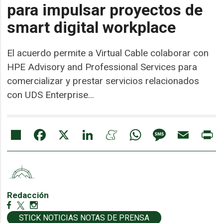
para impulsar proyectos de
smart digital workplace
El acuerdo permite a Virtual Cable colaborar con
HPE Advisory and Professional Services para
comercializar y prestar servicios relacionados
con UDS Enterprise...
Share
Facebook
X
LinkedIn
Meneame
WhatsApp
Message
Email
Pr
Redacción
STICK NOTICIAS NOTAS DE PRENSA