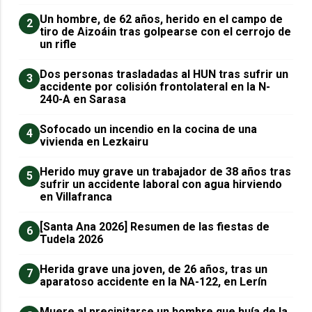
Un hombre, de 62 años, herido en el campo de
2
tiro de Aizoáin tras golpearse con el cerrojo de
un rifle
​Dos personas trasladadas al HUN tras sufrir un
3
accidente por colisión frontolateral en la N-
240-A en Sarasa
Sofocado un incendio en la cocina de una
4
vivienda en Lezkairu
Herido muy grave un trabajador de 38 años tras
5
sufrir un accidente laboral con agua hirviendo
en Villafranca
[Santa Ana 2026] Resumen de las fiestas de
6
Tudela 2026
Herida grave una joven, de 26 años, tras un
7
aparatoso accidente en la NA-122, en Lerín
Muere al precipitarse un hombre que huía de la