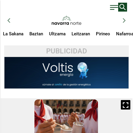
chevron_left
chevron_right
La Sakana
Baztan
Ultzama
Leitzaran
Pirineo
Nafarro
PUBLICIDAD