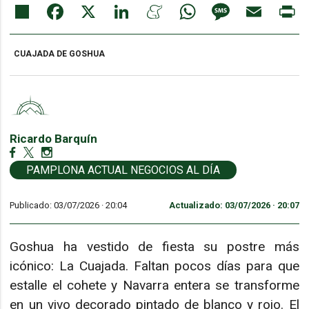
Share
Facebook
X
LinkedIn
Meneame
WhatsApp
Message
Email
Pr
CUAJADA DE GOSHUA
Ricardo Barquín
PAMPLONA ACTUAL NEGOCIOS AL DÍA
Publicado: 03/07/2026 ·
20:04
Actualizado: 03/07/2026 · 20:07
Goshua ha vestido de fiesta su postre más
icónico: La Cuajada. Faltan pocos días para que
estalle el cohete y Navarra entera se transforme
en un vivo decorado pintado de blanco y rojo. El