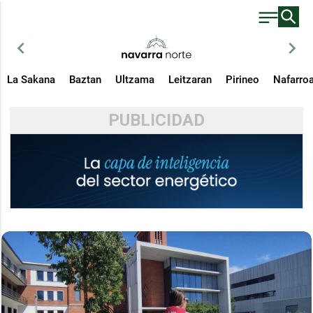
chevron_left
chevron_right
La Sakana
Baztan
Ultzama
Leitzaran
Pirineo
Nafarro
PUBLICIDAD