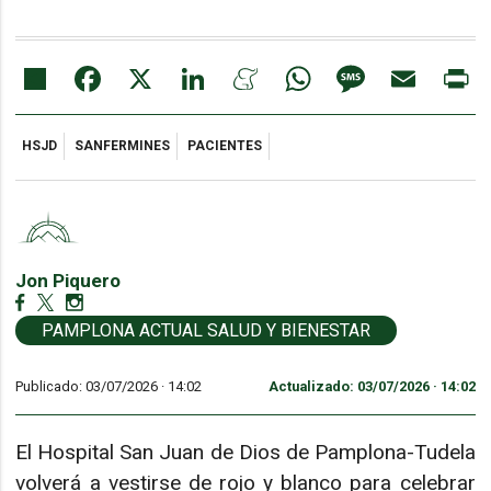
Share
Facebook
X
LinkedIn
Meneame
WhatsApp
Message
Email
Pr
HSJD
SANFERMINES
PACIENTES
Jon Piquero
PAMPLONA ACTUAL SALUD Y BIENESTAR
Publicado: 03/07/2026 ·
14:02
Actualizado: 03/07/2026 · 14:02
El Hospital San Juan de Dios de Pamplona-Tudela
volverá a vestirse de rojo y blanco para celebrar