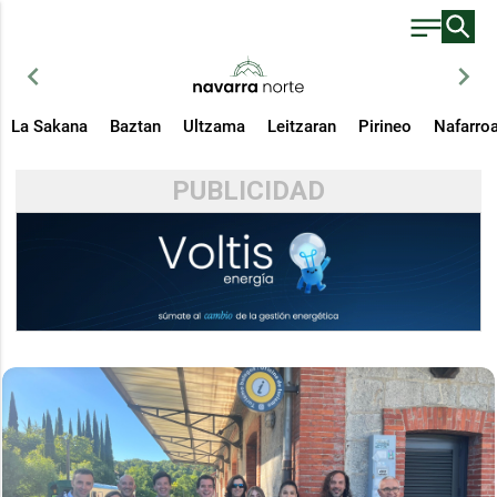
chevron_left
chevron_right
La Sakana
Baztan
Ultzama
Leitzaran
Pirineo
Nafarro
PUBLICIDAD