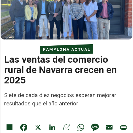
PAMPLONA ACTUAL
Las ventas del comercio
rural de Navarra crecen en
2025
Siete de cada diez negocios esperan mejorar
resultados que el año anterior
Share
Facebook
X
LinkedIn
Meneame
WhatsApp
Message
Email
Pr