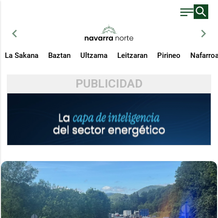
chevron_left
chevron_right
La Sakana
Baztan
Ultzama
Leitzaran
Pirineo
Nafarro
PUBLICIDAD