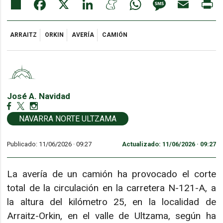
Share
Facebook
X
LinkedIn
Meneame
WhatsApp
Message
Email
Pr
ARRAITZ
ORKIN
AVERÍA
CAMIÓN
José A. Navidad
NAVARRA NORTE ULTZAMA
Publicado: 11/06/2026 ·
09:27
Actualizado: 11/06/2026 · 09:27
La avería de un camión ha provocado el corte
total de la circulación en la carretera N-121-A, a
la altura del kilómetro 25, en la localidad de
Arraitz-Orkin, en el valle de Ultzama, según ha