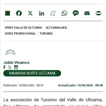
Share
Facebook
X
LinkedIn
Meneame
WhatsApp
Message
Email
Pr
VÍDEO VALLE DE ULTZAMA
ULTZAMALDEA
VIDEO PROMOCIONAL
TURISMO
Jokin Vivanco
NAVARRA NORTE ULTZAMA
Publicado: 10/06/2026 ·
08:47
Actualizado: 10/06/2026 · 08:48
La asociación de Turismo del Valle de Ultzama,