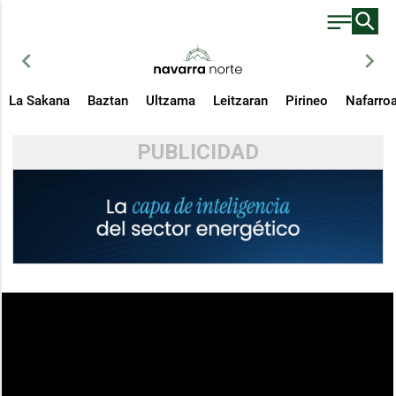
chevron_left
chevron_right
La Sakana
Baztan
Ultzama
Leitzaran
Pirineo
Nafarro
PUBLICIDAD