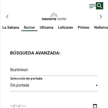
chevron_left
chevron_right
La Sakana
Baztan
Ultzama
Leitzaran
Pirineo
Nafarro
BÚSQUEDA AVANZADA:
Selección de portada
▼